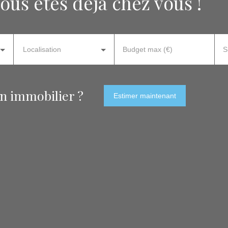
ous êtes déjà chez vous !
Localisation
Budget max (€)
S
en immobilier ?
Estimer maintenant