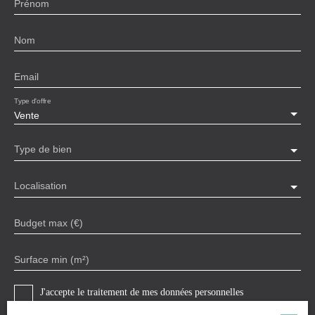
Prénom
Nom
Email
Type d'offre
Vente
Type de bien
Localisation
Budget max (€)
Surface min (m²)
J'accepte le traitement de mes données personnelles
conformément au RGPD. Si vous ne souhaitez pas faire l'objet de