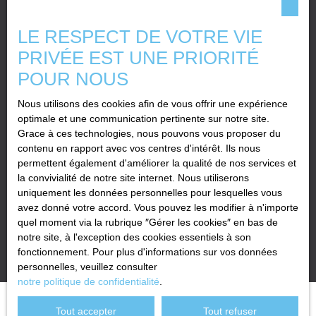
prospection commerciale par voie téléphonique, vous pouvez
vous inscrire gratuitement sur la liste d'opposition au démarchage
LE RESPECT DE VOTRE VIE
téléphonique, prévu par l'article L223-1 du code de la
consommation, sur le site Internet www.bloctel.gouv.fr ou par
PRIVÉE EST UNE PRIORITÉ
courrier adressé à :
POUR NOUS
Société Worldline, Service Bloctel, CS 61311, 41013 BLOIS
Nous utilisons des cookies afin de vous offrir une expérience
CEDEX.
optimale et une communication pertinente sur notre site.
Grace à ces technologies, nous pouvons vous proposer du
Pour en savoir plus sur le traitement de vos données personnelles,
contenu en rapport avec vos centres d'intérêt. Ils nous
veuillez consulter notre
politique de confidentialité
.
permettent également d'améliorer la qualité de nos services et
la convivialité de notre site internet. Nous utiliserons
uniquement les données personnelles pour lesquelles vous
Recevoir des annonces
avez donné votre accord. Vous pouvez les modifier à n'importe
quel moment via la rubrique ″Gérer les cookies″ en bas de
notre site, à l'exception des cookies essentiels à son
fonctionnement. Pour plus d'informations sur vos données
personnelles, veuillez consulter
notre politique de confidentialité
.
Tout accepter
Tout refuser