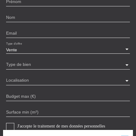
Prénom
Nom
Email
Type d'offre
Vente
Type de bien
Localisation
Budget max (€)
Surface min (m²)
J'accepte le traitement de mes données personnelles
conformément au RGPD. Si vous ne souhaitez pas faire l'objet de