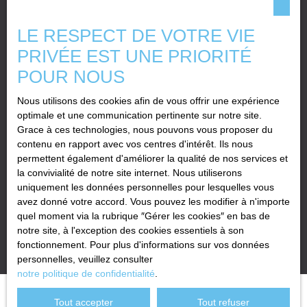
prospection commerciale par voie téléphonique, vous pouvez
vous inscrire gratuitement sur la liste d'opposition au démarchage
LE RESPECT DE VOTRE VIE
téléphonique, prévu par l'article L223-1 du code de la
consommation, sur le site Internet www.bloctel.gouv.fr ou par
PRIVÉE EST UNE PRIORITÉ
courrier adressé à :
POUR NOUS
Société Worldline, Service Bloctel, CS 61311, 41013 BLOIS
Nous utilisons des cookies afin de vous offrir une expérience
CEDEX.
optimale et une communication pertinente sur notre site.
Grace à ces technologies, nous pouvons vous proposer du
Pour en savoir plus sur le traitement de vos données personnelles,
contenu en rapport avec vos centres d'intérêt. Ils nous
veuillez consulter notre
politique de confidentialité
.
permettent également d'améliorer la qualité de nos services et
la convivialité de notre site internet. Nous utiliserons
uniquement les données personnelles pour lesquelles vous
Recevoir des annonces
avez donné votre accord. Vous pouvez les modifier à n'importe
quel moment via la rubrique ″Gérer les cookies″ en bas de
notre site, à l'exception des cookies essentiels à son
fonctionnement. Pour plus d'informations sur vos données
personnelles, veuillez consulter
notre politique de confidentialité
.
Tout accepter
Tout refuser