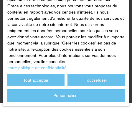
téléphonique, prévu par l'article L223-1 du code de la
Grace à ces technologies, nous pouvons vous proposer du
consommation, sur le site Internet www.bloctel.gouv.fr ou par
contenu en rapport avec vos centres d'intérêt. Ils nous
courrier adressé à :
permettent également d'améliorer la qualité de nos services et
la convivialité de notre site internet. Nous utiliserons
Société Worldline, Service Bloctel, CS 61311, 41013 BLOIS
uniquement les données personnelles pour lesquelles vous
CEDEX.
avez donné votre accord. Vous pouvez les modifier à n'importe
quel moment via la rubrique ″Gérer les cookies″ en bas de
Pour en savoir plus sur le traitement de vos données personnelles,
notre site, à l'exception des cookies essentiels à son
veuillez consulter notre
politique de confidentialité
.
fonctionnement. Pour plus d'informations sur vos données
personnelles, veuillez consulter
notre politique de confidentialité
.
Recevoir des annonces
Tout accepter
Tout refuser
Personnaliser
JE RECHERCHE UN BIEN