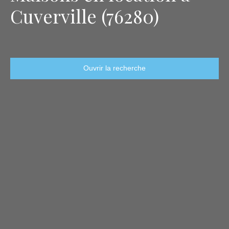
Cuverville (76280)
Ouvrir la recherche
Type d'offre
Location
Type de bien
Maison
Localisation
Cuverville (76280)
Loyer max (€/mois)
Surface min (m²)