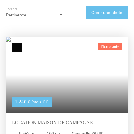
Trier par
Créer une alerte
Pertinence
Nouveauté
1 240
€ /mois CC
LOCATION MAISON DE CAMPAGNE
8
pièces
166
m²
Cuverville 76280