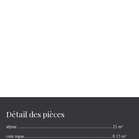
Détail des pièces
séjour
25 m²
coin repas
8.13 m²