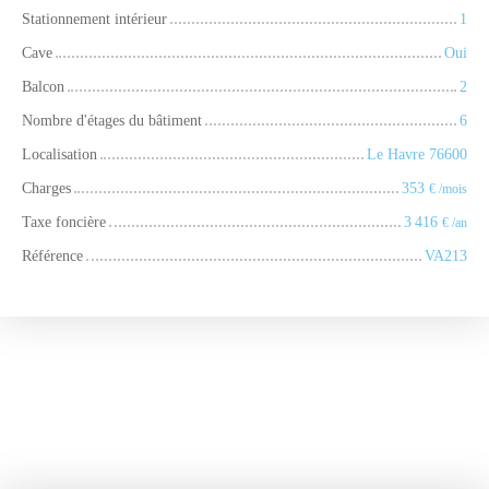
Stationnement intérieur
1
Cave
Oui
Balcon
2
Nombre d'étages du bâtiment
6
Localisation
Le Havre 76600
Charges
353
€ /mois
Taxe foncière
3 416
€ /an
Référence
VA213