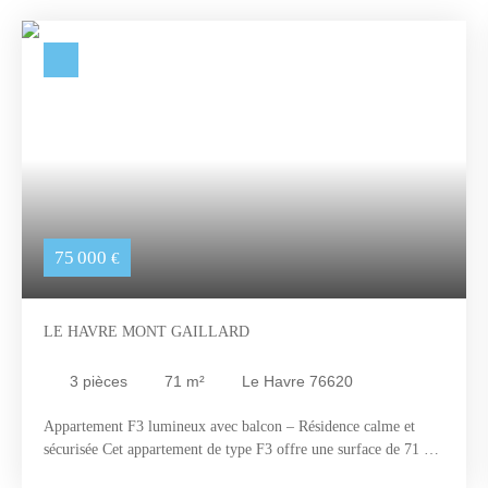
75 000
€
LE HAVRE MONT GAILLARD
3
pièces
71
m²
Le Havre 76620
Appartement F3 lumineux avec balcon – Résidence calme et
sécurisée Cet appartement de type F3 offre une surface de 71 m²
et bénéficie d’une exposition plein sud, Il se compose de : Une