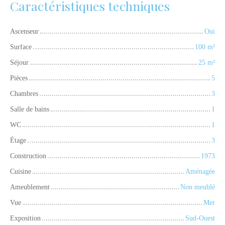
Caractéristiques techniques
Ascenseur
Oui
Surface
100
m²
Séjour
25
m²
Pièces
5
Chambres
3
Salle de bains
1
WC
1
Étage
3
Construction
1973
Cuisine
Aménagée
Ameublement
Non meublé
Vue
Mer
Exposition
Sud-Ouest