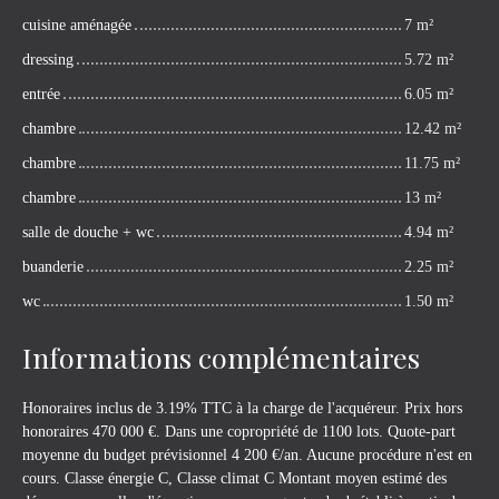
cuisine aménagée
7 m²
dressing
5.72 m²
entrée
6.05 m²
chambre
12.42 m²
chambre
11.75 m²
chambre
13 m²
salle de douche + wc
4.94 m²
buanderie
2.25 m²
wc
1.50 m²
Informations complémentaires
Honoraires inclus de 3.19% TTC à la charge de l'acquéreur. Prix hors
honoraires 470 000 €. Dans une copropriété de 1100 lots. Quote-part
moyenne du budget prévisionnel 4 200 €/an. Aucune procédure n'est en
cours. Classe énergie C, Classe climat C Montant moyen estimé des