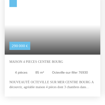
290 000
€
MAISON 4 PIECES CENTRE BOURG
4
pièces
85
m²
Octeville-sur-Mer 76930
NOUVEAUTÉ OCTEVILLE SUR MER CENTRE BOURG A
découvrir, agréable maison 4 pièces dont 3 chambres dans
l’hyper centre du bourg avec terrain plat. Au RDC, entrée,
dégagements, cellier, cuisine, séjour/salon, suite parentale avec
chambre et salle de douches et un WC indépendant. A l’étage,