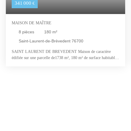
341 000
€
MAISON DE MAÎTRE
8
pièces
180
m²
Saint-Laurent-de-Brèvedent 76700
SAINT LAURENT DE BREVEDENT Maison de caractère
édifiée sur une parcelle de1738 m², 180 m² de surface habitable
répartis sur deux niveaux comprenant : Au Rez de Chaussée
d'une belle entrée donnant accès un séjour/salon de 26m², d'un
salon de 14m², une cuisine aménagée, une salle de douche avec
WC, nombreuses dépendances. Au premier niveau, le pallier
dessert 4 chambres dont une avec salle de bains, salle de douche
et un WC indépendant. Au second niveau plusieurs greniers
aménageables. Belle opportunité à saisir !! Prix de vente : 341
000 € (330 000 € net vendeur + 11 000 € d’honoraires agence à
la charge de l’acquéreur) Pour plus de renseignements ou
organiser une visite :Corinne PINEL – 06 65 56 49 06Agent
commercialRSAC Le Havre :518 252 978