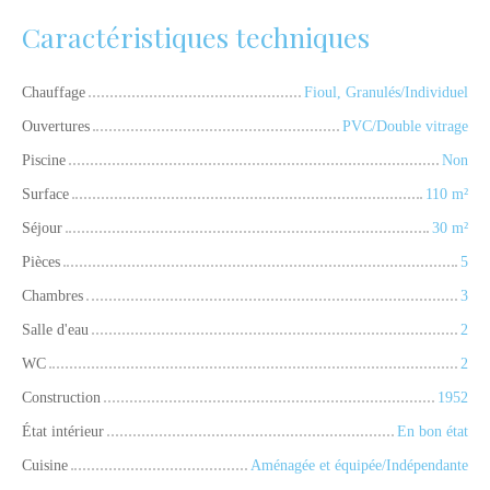
Caractéristiques techniques
Chauffage
Fioul, Granulés/Individuel
Ouvertures
PVC/Double vitrage
Piscine
Non
Surface
110
m²
Séjour
30
m²
Pièces
5
Chambres
3
Salle d'eau
2
WC
2
Construction
1952
État intérieur
En bon état
Cuisine
Aménagée et équipée/Indépendante