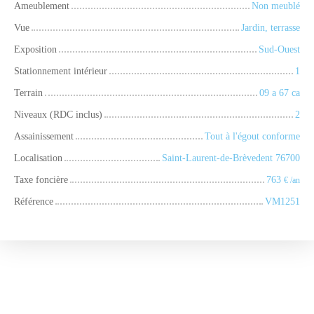
Ameublement
Non meublé
Vue
Jardin, terrasse
Exposition
Sud-Ouest
Stationnement intérieur
1
Terrain
09 a 67 ca
Niveaux (RDC inclus)
2
Assainissement
Tout à l'égout conforme
Localisation
Saint-Laurent-de-Brèvedent 76700
Taxe foncière
763
€ /an
Référence
VM1251