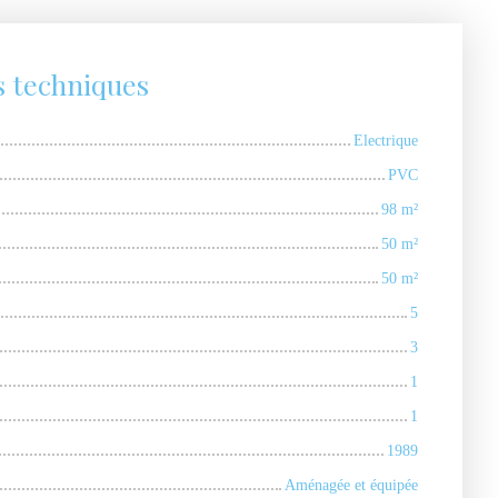
s techniques
Electrique
PVC
98
m²
50
m²
50
m²
5
3
1
1
1989
Aménagée et équipée