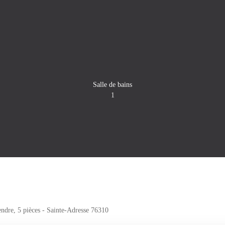
Salle de bains
1
endre, 5 pièces - Sainte-Adresse 76310