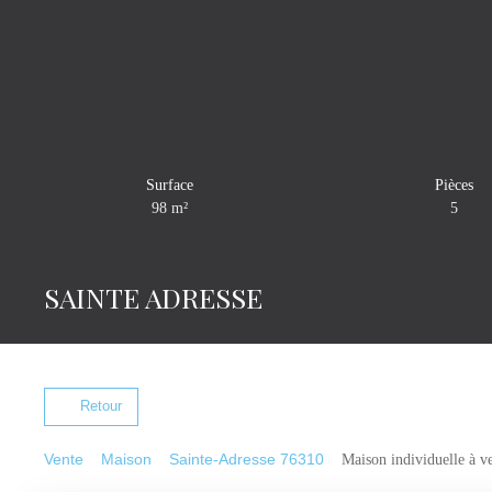
Surface
Pièces
98
m²
5
SAINTE ADRESSE
Retour
Vente
Maison
Sainte-Adresse 76310
Maison individuelle à v