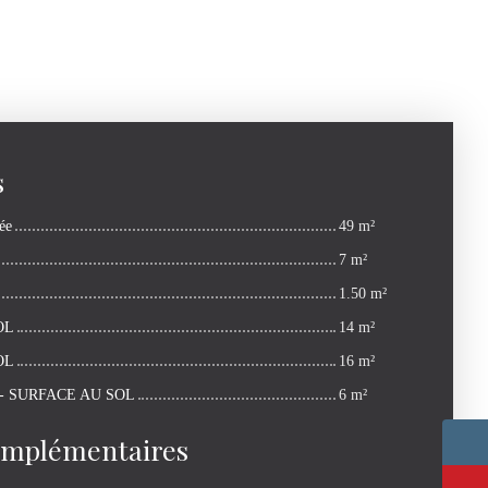
s
ée
49 m²
7 m²
1.50 m²
OL
14 m²
OL
16 m²
- SURFACE AU SOL
6 m²
omplémentaires