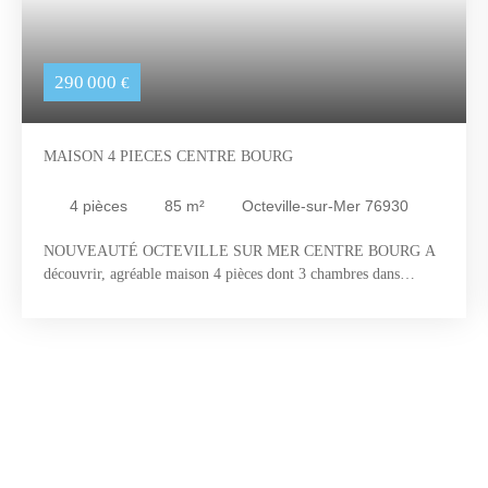
290 000
€
MAISON 4 PIECES CENTRE BOURG
4
pièces
85
m²
Octeville-sur-Mer 76930
NOUVEAUTÉ OCTEVILLE SUR MER CENTRE BOURG A
découvrir, agréable maison 4 pièces dont 3 chambres dans
l’hyper centre du bourg avec terrain plat. Au RDC, entrée,
dégagements, cellier, cuisine, séjour/salon, suite parentale avec
chambre et salle de douches et un WC indépendant. A l’étage,
palier, 2 chambres, salle de bain et dégagement. Accès grenier
isolé. Des travaux de rafraîchissement seront à prévoir. Prix de
vente 280000€ + 10000€ d’honoraires à charge acquéreur
Contacter Vincent Decaens au 0650617853 pour plus de
renseignements Agent Co RSAC 905022414