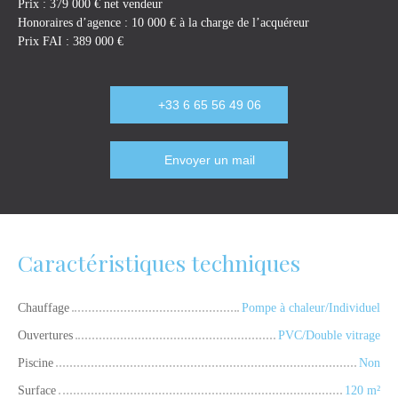
Prix : 379 000 € net vendeur
Honoraires d’agence : 10 000 € à la charge de l’acquéreur
Prix FAI : 389 000 €
+33 6 65 56 49 06
Envoyer un mail
Caractéristiques techniques
Chauffage
Pompe à chaleur/Individuel
Ouvertures
PVC/Double vitrage
Piscine
Non
Surface
120
m²