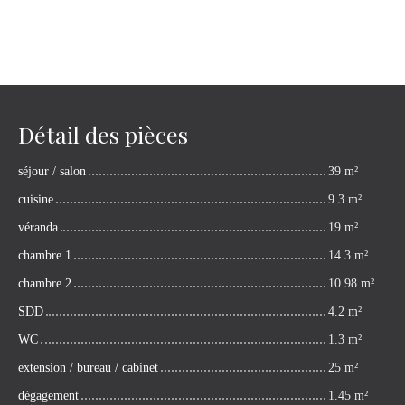
Détail des pièces
séjour / salon
39 m²
cuisine
9.3 m²
véranda
19 m²
chambre 1
14.3 m²
chambre 2
10.98 m²
SDD
4.2 m²
WC
1.3 m²
extension / bureau / cabinet
25 m²
dégagement
1.45 m²