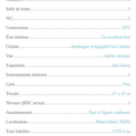
Salle de bains
2
WC
2
Construction
1975
État intérieur
En excellent état
Cuisine
Aménagée et équipée/Coin cuisine
Vue
Jardin, terrasse
Exposition
Sud-Ouest
Stationnement extérieur
2
Cave
Non
Terrain
07 a 22 ca
Niveaux (RDC inclus)
2
Assainissement
Tout à l'égout conforme
Localisation
Montivilliers 76290
Taxe foncière
2 053
€ /an