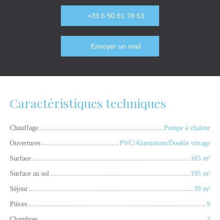
+33 6 50 61 78 53
Envoyer un mail
Caractéristiques techniques
Chauffage
Pompe à chaleur
Ouvertures
PVC/Aluminium/Double vitrage
Surface
165
m²
Surface au sol
195
m²
Séjour
39
m²
Pièces
9
Chambres
4