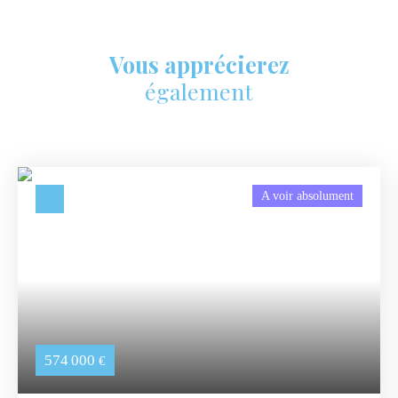
Vous apprécierez
également
A voir absolument
574 000
€