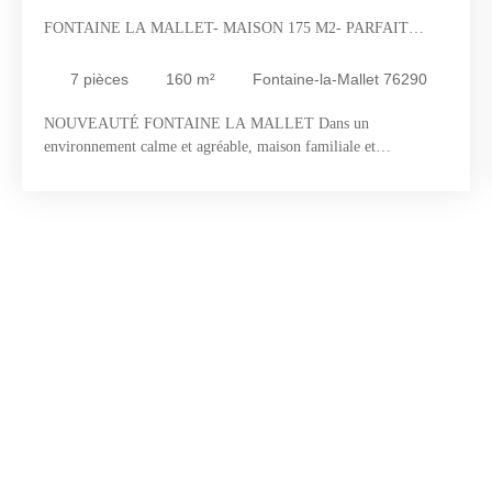
FONTAINE LA MALLET- MAISON 175 M2- PARFAIT
ÉTAT
7
pièces
160
m²
Fontaine-la-Mallet 76290
NOUVEAUTÉ FONTAINE LA MALLET Dans un
environnement calme et agréable, maison familiale et
fonctionnelle de 175 m2 au sol Elle offre une entrée avec
dressing, une cuisine équipée donnant accès à la terrasse, une
lumineuse pièce de vie pleine de charme avec poutres, tomettes
et cheminée, de 48 m2 ouverte sur le jardin, salon TV/
bibliothèque( pouvant être une chambre), une chambre parentale
avec dressing et salle de douche privative, buanderie, wc avec
lave mains indépendant L’étage se compose de 3 chambres, une
salle de bains avec baignoire et douche, wc indépendant Le sous-
sol offre quand à lui une pièce de rangement ( cave, garde
manger, atelier …) et une pièce de 20 m2 chauffée avec salle de
douche attenante et wc, pouvant servir de chambre d’appoint,
salle de sport, bureau ou activité professionnelle libérale ( accès
indépendant par l’extérieur) Le jardin de 795 m2 est plat, clos et
arboré, agrémenté d’un double garage, d’une vaste terrasse