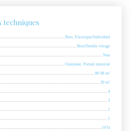
s techniques
Bois, Electrique/Individuel
Bois/Double vitrage
Non
Cheminée, Portail motorisé
80.98
m²
30
m²
4
3
1
1
1974