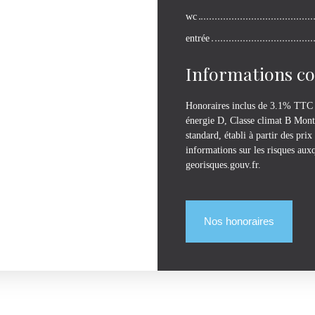
wc
entrée
Informations c
Honoraires inclus de 3.1% TTC à
énergie D, Classe climat B Mont
standard, établi à partir des pri
informations sur les risques auxq
georisques.gouv.fr.
Nos honoraires