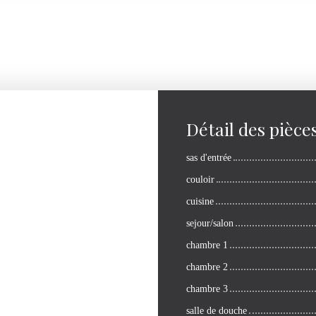
Détail des pièce
sas d'entrée
couloir
cuisine
sejour/salon
chambre 1
chambre 2
chambre 3
salle de douche