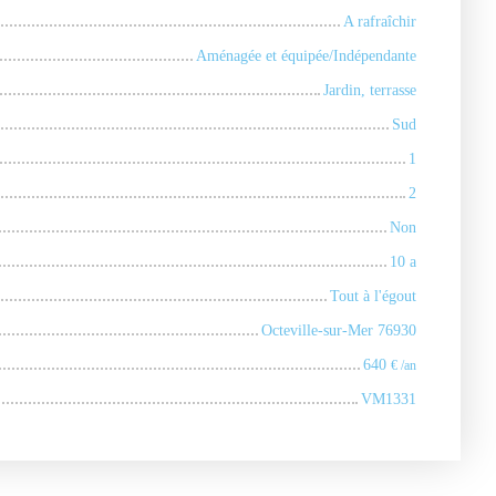
A rafraîchir
Aménagée et équipée/Indépendante
Jardin, terrasse
Sud
1
2
Non
10 a
Tout à l'égout
Octeville-sur-Mer 76930
640
€ /an
VM1331