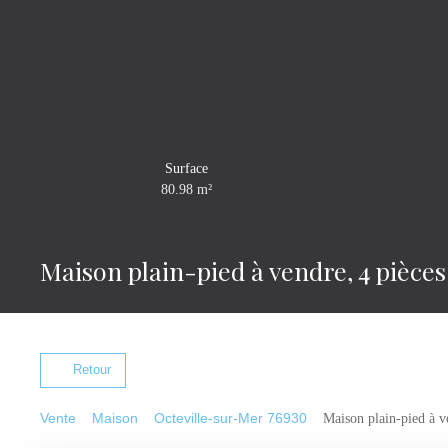
Surface
80.98
m²
Maison plain-pied à vendre, 4 pièce
Retour
Vente
Maison
Octeville-sur-Mer 76930
Maison plain-pied à v