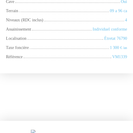
Cave
Oui
Terrain
09 a 96 ca
Niveaux (RDC inclus)
4
Assainissement
Individuel conforme
Localisation
Étretat 76790
Taxe foncière
1 300
€ /an
Référence
VM1339