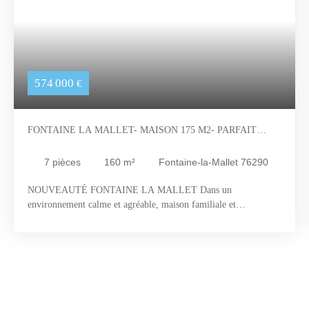
574 000
€
FONTAINE LA MALLET- MAISON 175 M2- PARFAIT
ÉTAT
7
pièces
160
m²
Fontaine-la-Mallet 76290
NOUVEAUTÉ FONTAINE LA MALLET Dans un
environnement calme et agréable, maison familiale et
fonctionnelle de 175 m2 au sol Elle offre une entrée avec
dressing, une cuisine équipée donnant accès à la terrasse, une
lumineuse pièce de vie pleine de charme avec poutres, tomettes
et cheminée, de 48 m2 ouverte sur le jardin, salon TV/
bibliothèque( pouvant être une chambre), une chambre parentale
avec dressing et salle de douche privative, buanderie, wc avec
lave mains indépendant L’étage se compose de 3 chambres, une