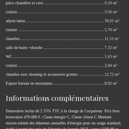
pièce chaudière et cave
9,10 m²
couloir
3,56 m²
séjour/salon
39,61 m²
cuisine
5,70 m²
chambre
11,53 m²
salle de bains +douche
7,32 m²
WC
1,63 m²
couloir
2,04 m²
chambre avec dressing et accessoires grenier
12,72 m²
Espace bureau en mezzanine
8,02 m²
Informations complémentaires
Honoraires inclus de 2.55% TTC à la charge de l'acquéreur. Prix hors
honoraires 470 000 €. Classe énergie C, Classe climat C Montant
moyen estimé des dépenses annuelles d'énergie pour un usage standard,
établi à partir des prix de l'énergie de l'année 2023 : entre 1320.00 et