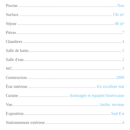
Piscine
Non
Surface
156
m²
Séjour
40
m²
Pièces
7
Chambres
4
Salle de bains
1
Salle d'eau
2
WC
3
Construction
2009
État intérieur
En excellent état
Cuisine
Aménagée et équipée/Américaine
Vue
Jardin, terrasse
Exposition
Sud-Est
Stationnement extérieur
4